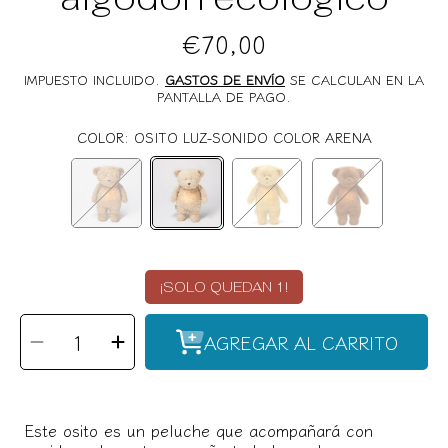
€70,00
Precio
Regular
IMPUESTO INCLUIDO.
GASTOS DE ENVÍO
SE CALCULAN EN LA
PANTALLA DE PAGO.
COLOR:
OSITO LUZ-SONIDO COLOR ARENA
OSITO
OSITO
OSITO
OSITO
LUZ-
LUZ-
LUZ-
LUZ-
SONIDO
SONIDO
SONIDO
SONIDO
¡SOLO QUEDAN 1!
COLOR
COLOR
COLOR
COLOR
SELECCIONAR
Reducir
Aumentar
CANTIDAD
AGREGAR AL CARRITO
cantidad
cantidad
CAPUCCINO
ARENA
MIEL
CARAMELO
para
para
Osito
Osito
luz-
luz-
sonido
sonido
algodón
algodón
ecológico
ecológico
Este osito es un peluche que acompañará con