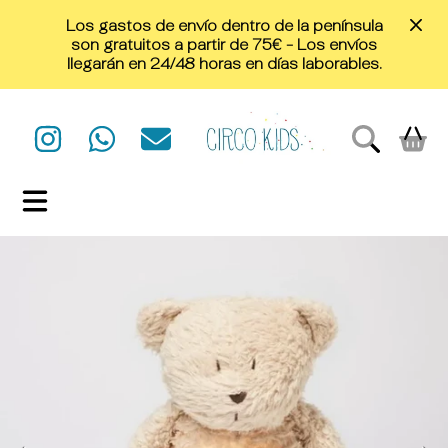
Los gastos de envío dentro de la península
IR DIRECTAMENTE AL CONTENIDO
son gratuitos a partir de 75€ - Los envíos
llegarán en 24/48 horas en días laborables.
CIRCO KIDS
INSTAGRAM
WHATSAPP
EMAIL
CARRIT
IR DIRECTAMENTE A LA INFORMACIÓN DEL
PRODUCTO