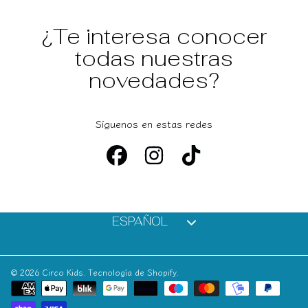
¿Te interesa conocer
todas nuestras
novedades?
Síguenos en estas redes
FACEBOOK
INSTAGRAM
TIKTOK
Idioma
ESPAÑOL
© 2026 Circo Kids.
Tecnología de Shopify
.
Formas
de